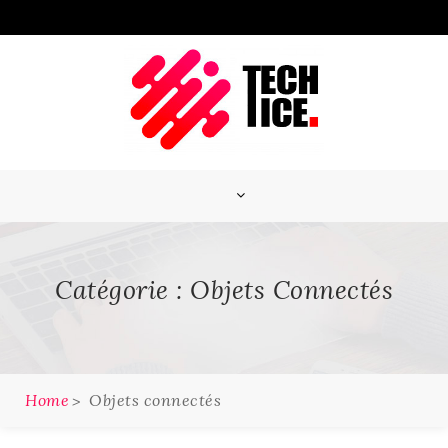
Skip
to
content
Catégorie :
Objets Connectés
Home
Objets connectés